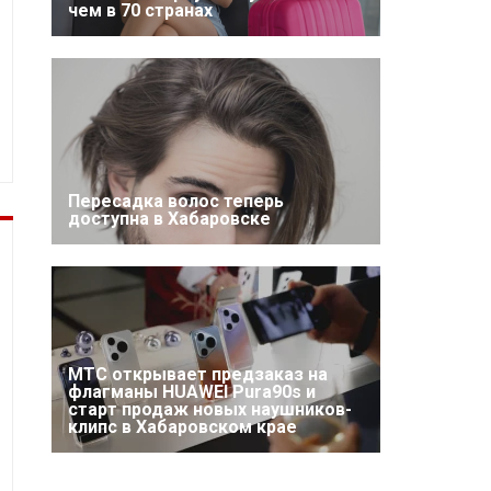
чем в 70 странах
Пересадка волос теперь
доступна в Хабаровске
МТС открывает предзаказ на
флагманы HUAWEI Pura90s и
старт продаж новых наушников-
клипс в Хабаровском крае