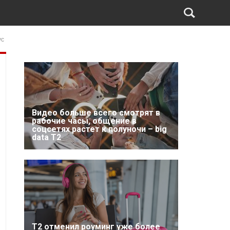
ус
Видео больше всего смотрят в
рабочие часы, общение в
соцсетях растет к полуночи – big
data T2
Т2 отменил роуминг уже более