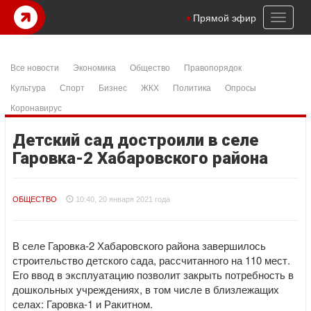
Toggl
Прямой эфир
naviga
Все новости
Экономика
Общество
Правопорядок
Культура
Спорт
Бизнес
ЖКХ
Политика
Опросы
Коронавирус
Детский сад достроили в селе
Гаровка-2 Хабаровского района
ОБЩЕСТВО
10:40, 20 января 2021 года
В селе Гаровка-2 Хабаровского района завершилось
строительство детского сада, рассчитанного на 110 мест.
Его ввод в эксплуатацию позволит закрыть потребность в
дошкольных учреждениях, в том числе в близлежащих
селах: Гаровка-1 и Ракитном.