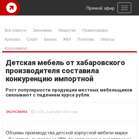
Toggl
Прямой эфир
naviga
Все новости
Экономика
Общество
Правопорядок
Культура
Спорт
Бизнес
ЖКХ
Политика
Опросы
Коронавирус
Детская мебель от хабаровского
производителя составила
конкуренцию импортной
Рост популярности продукции местных мебельщиков
связывают с падением курса рубля.
ЭКОНОМИКА
14:00, 3 декабря 2015 года
Объемы производства детской корпусной мебели марки
«Династия» выросли на 25% по сравнению с аналогичным