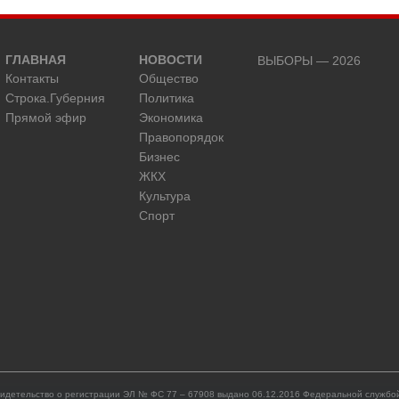
ГЛАВНАЯ
НОВОСТИ
ВЫБОРЫ — 2026
Контакты
Общество
Строка.Губерния
Политика
Прямой эфир
Экономика
Правопорядок
Бизнес
ЖКХ
Культура
Спорт
идетельство о регистрации ЭЛ № ФС 77 – 67908 выдано 06.12.2016 Федеральной службой