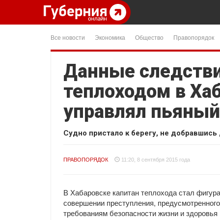
Все новости
Экономика
Общество
Правопорядок
Данные следств
теплоходом в Ха
управлял пьяный
Судно пристало к берегу, не добравшись 
ПРАВОПОРЯДОК
11:20, 8 сентября 2015 года
В Хабаровске капитан теплохода стал фигура
совершении преступления, предусмотренного 
требованиям безопасности жизни и здоровья 