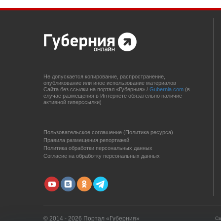
Не допускается копирование, распространение,
опубликование или иное использование материалов
Сайта без ссылки на портал «Губерния» /
Gubernia.com
(в
случае размещения в Интернете обязательно наличие
активной гиперссылки)
Пользовательское соглашение (Политика ресурса)
Правила размещения репортажей
Политика обработки персональных данных
Согласие на обработку персональных данных
© 2014 - 2026 Портал «Губерния»
Св