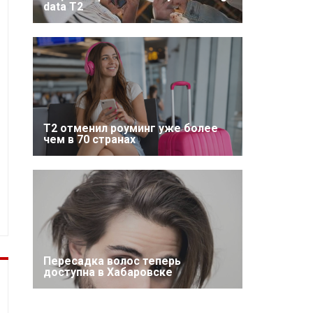
data T2
Т2 отменил роуминг уже более
чем в 70 странах
Пересадка волос теперь
доступна в Хабаровске