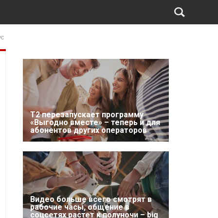
ус
Т2 перезапускает программу
«Выгодно вместе» – теперь и для
абонентов других операторов
Видео больше всего смотрят в
рабочие часы, общение в
соцсетях растет к полуночи – big