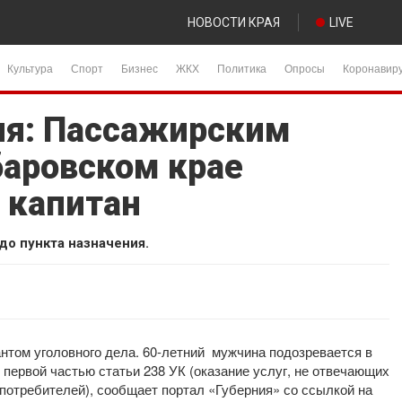
НОВОСТИ КРАЯ
LIVE
Культура
Спорт
Бизнес
ЖКХ
Политика
Опросы
Коронавир
ия: Пассажирским
баровском крае
 капитан
до пункта назначения.
нтом уголовного дела. 60-летний мужчина подозревается в
первой частью статьи 238 УК (оказание услуг, не отвечающих
потребителей), сообщает портал «Губерния» со ссылкой на