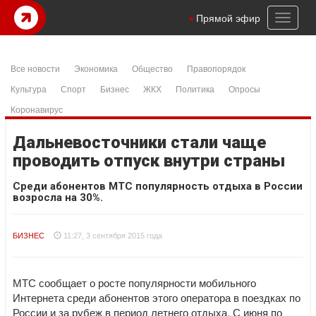
Toggl
Прямой эфир
naviga
Все новости
Экономика
Общество
Правопорядок
Культура
Спорт
Бизнес
ЖКХ
Политика
Опросы
Коронавирус
Дальневосточники стали чаще
проводить отпуск внутри страны
Среди абонентов МТС популярность отдыха в России
возросла на 30%.
БИЗНЕС
11:27, 3 сентября 2015 года
МТС сообщает о росте популярности мобильного
Интернета среди абонентов этого оператора в поездках по
России и за рубеж в период летнего отдыха. С июня по