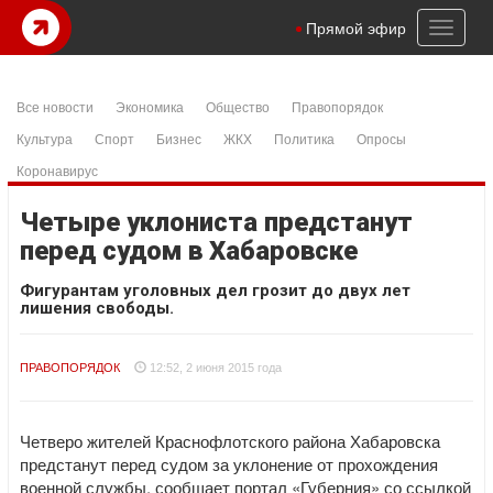
Toggl
Прямой эфир
naviga
Все новости
Экономика
Общество
Правопорядок
Культура
Спорт
Бизнес
ЖКХ
Политика
Опросы
Коронавирус
Четыре уклониста предстанут
перед судом в Хабаровске
Фигурантам уголовных дел грозит до двух лет
лишения свободы.
ПРАВОПОРЯДОК
12:52, 2 июня 2015 года
Четверо жителей Краснофлотского района Хабаровска
предстанут перед судом за уклонение от прохождения
военной службы, сообщает портал «Губерния» со ссылкой