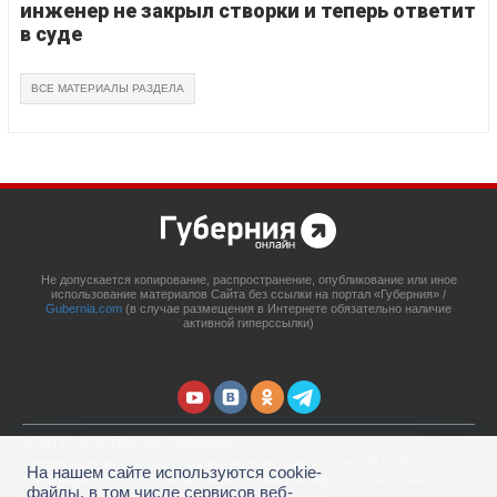
инженер не закрыл створки и теперь ответит
в суде
ВСЕ МАТЕРИАЛЫ РАЗДЕЛА
Не допускается копирование, распространение, опубликование или иное
использование материалов Сайта без ссылки на портал «Губерния» /
Gubernia.com
(в случае размещения в Интернете обязательно наличие
активной гиперссылки)
© 2014 - 2026 Портал «Губерния»
Сетевое издание
Gubernia.com
, свидетельство о регистрации ЭЛ № ФС 77 –
На нашем сайте используются cookie-
67908 выдано 06.12.2016 Федеральной службой по надзору в сфере связи,
файлы, в том числе сервисов веб-