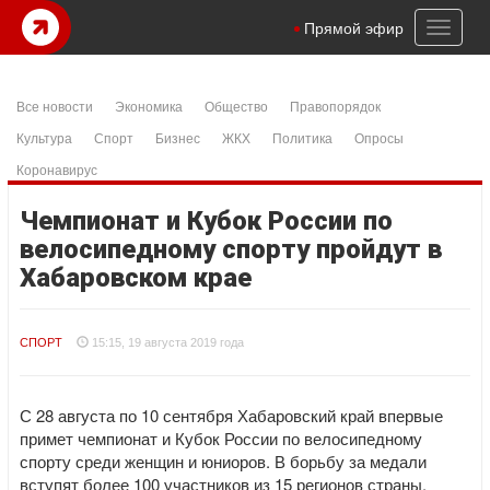
Toggl
Прямой эфир
naviga
Все новости
Экономика
Общество
Правопорядок
Культура
Спорт
Бизнес
ЖКХ
Политика
Опросы
Коронавирус
Чемпионат и Кубок России по
велосипедному спорту пройдут в
Хабаровском крае
СПОРТ
15:15, 19 августа 2019 года
С 28 августа по 10 сентября Хабаровский край впервые
примет чемпионат и Кубок России по велосипедному
спорту среди женщин и юниоров. В борьбу за медали
вступят более 100 участников из 15 регионов страны.