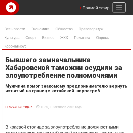
Toggl
Прямой эфир
naviga
Все новости
Экономика
Общество
Правопорядок
Культура
Спорт
Бизнес
ЖКХ
Политика
Опросы
Коронавирус
Бывшего замначальника
Хабаровской таможни осудили за
злоупотребление полномочиями
Мужчина помог знакомому предпринимателю вернуть
изъятый на границе китайский ширпотреб.
ПРАВОПОРЯДОК
11:30, 19 октября 2015 года
В краевой столице за злоупотребление должностными
полномочиями осужден бывший заместитель начальника