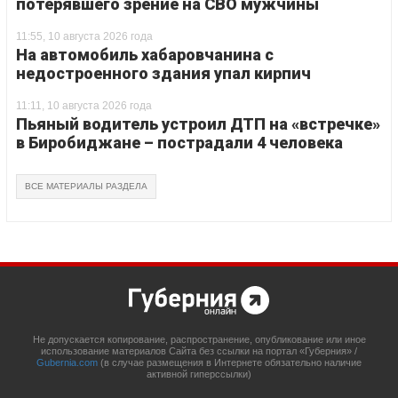
потерявшего зрение на СВО мужчины
11:55, 10 августа 2026 года
На автомобиль хабаровчанина с
недостроенного здания упал кирпич
11:11, 10 августа 2026 года
Пьяный водитель устроил ДТП на «встречке»
в Биробиджане – пострадали 4 человека
ВСЕ МАТЕРИАЛЫ РАЗДЕЛА
Не допускается копирование, распространение, опубликование или иное
использование материалов Сайта без ссылки на портал «Губерния» /
Gubernia.com
(в случае размещения в Интернете обязательно наличие
активной гиперссылки)