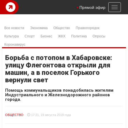
Toggl
Прямой эфир
naviga
Все новости
Экономика
Общество
Правопорядок
Культура
Спорт
Бизнес
ЖКХ
Политика
Опросы
Коронавирус
Борьба с потопом в Хабаровске:
улицу Флегонтова открыли для
машин, а в поселок Горького
вернули свет
Помощь коммунальщиков понадобилась жителям
Индустриального и Железнодорожного районов
города.
ОБЩЕСТВО
17:21, 19 августа 2019 года