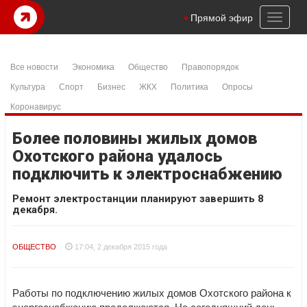
Toggl
Прямой эфир
naviga
Все новости
Экономика
Общество
Правопорядок
Культура
Спорт
Бизнес
ЖКХ
Политика
Опросы
Коронавирус
Более половины жилых домов
Охотского района удалось
подключить к электроснабжению
Ремонт электростанции планируют завершить 8
декабря.
ОБЩЕСТВО
17:04, 2 декабря 2015 года
Работы по подключению жилых домов Охотского района к
энергоснабжению продолжаются. На сегодняшний день