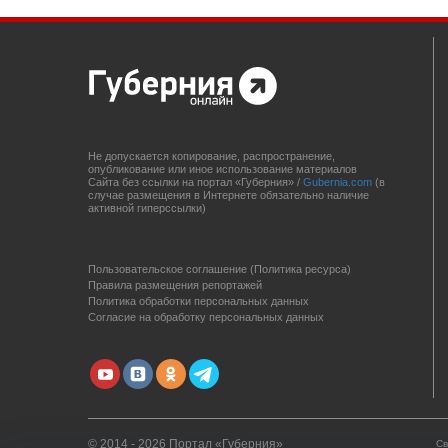
Не допускается копирование, распространение,
опубликование или иное использование материалов
Сайта без ссылки на портал «Губерния» /
Gubernia.com
(в
случае размещения в Интернете обязательно наличие
активной гиперссылки)
Пользовательское соглашение (Политика ресурса)
Правила размещения репортажей
Политика обработки персональных данных
Согласие на обработку персональных данных
© 2014 - 2026 Портал «Губерния»
Св