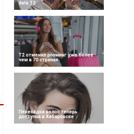
data T2
Т2 отменил роуминг уже более
чем в 70 странах
Пересадка волос теперь
доступна в Хабаровске