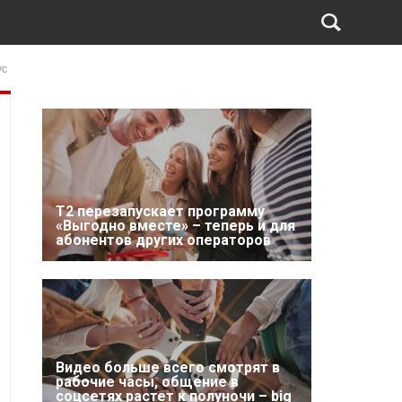
ус
Т2 перезапускает программу
«Выгодно вместе» – теперь и для
абонентов других операторов
Видео больше всего смотрят в
рабочие часы, общение в
соцсетях растет к полуночи – big