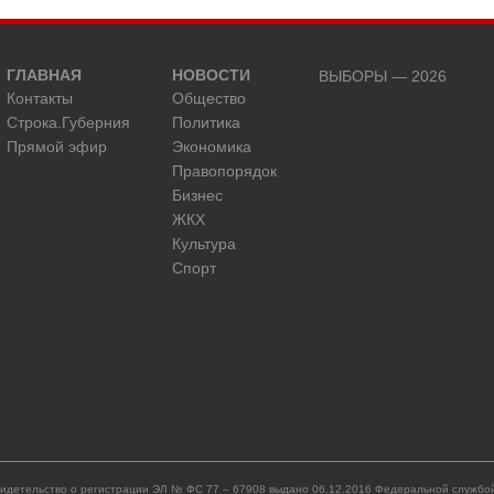
ГЛАВНАЯ
НОВОСТИ
ВЫБОРЫ — 2026
Контакты
Общество
Строка.Губерния
Политика
Прямой эфир
Экономика
Правопорядок
Бизнес
ЖКХ
Культура
Спорт
идетельство о регистрации ЭЛ № ФС 77 – 67908 выдано 06.12.2016 Федеральной службой