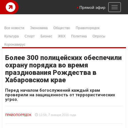
Toggl
Прямой эфир
naviga
Все новости
Экономика
Общество
Правопорядок
Культура
Спорт
Бизнес
ЖКХ
Политика
Опросы
Коронавирус
Более 300 полицейских обеспечили
охрану порядка во время
празднования Рождества в
Хабаровском крае
Перед началом богослужений каждый храм
проверили на защищенность от террористических
угроз.
ПРАВОПОРЯДОК
12:58, 7 января 2016 года