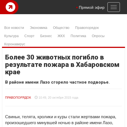
Toggl
Прямой эфир
naviga
Все новости
Экономика
Общество
Правопорядок
Культура
Спорт
Бизнес
ЖКХ
Политика
Опросы
Коронавирус
Более 30 животных погибло в
результате пожара в Хабаровском
крае
В районе имени Лазо сгорело частное подворье.
ПРАВОПОРЯДОК
10:49, 20 октября 2015 года
Свиньи, телята, кролики и куры стали жертвами пожара,
произошедшего минувшей ночью в районе имени Лазо,