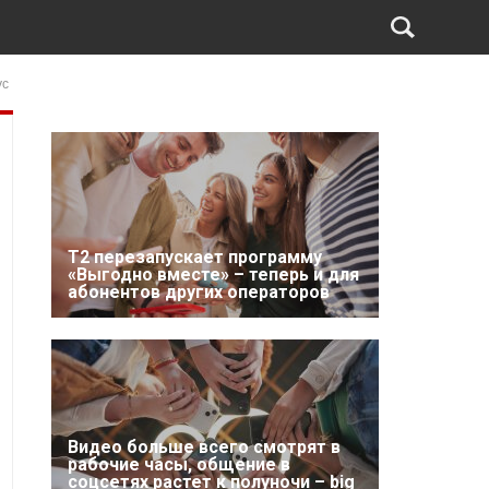
ус
Т2 перезапускает программу
«Выгодно вместе» – теперь и для
абонентов других операторов
Видео больше всего смотрят в
рабочие часы, общение в
соцсетях растет к полуночи – big