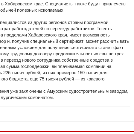
 в Хабаровском крае. Специалисты также будут привлечены
 добычей полезных ископаемых.
специалистов из других регионов страны программой
трат работодателей по переезду работников. То есть
а пределами Хабаровского края, имеет возможность
вор и, получив специальный сертификат, может рассчитывать
тельным условием для получения сертификата станет факт
чному трудовому договору продолжительностью свыше трех
 в переезд нового сотрудника собственные средства в
щая сумма господдержки, выплачиваемая компании на
 225 тысяч рублей, из них примерно 150 тысяч для
ного бюджета, еще 75 тысяч рублей — из краевого.
ения уже заключены с Амурским судостроительным заводом,
ллургическим комбинатом.