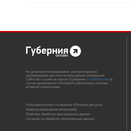
Не допускается копирование, распространение,
опубликование или иное использование материалов
Сайта без ссылки на портал «Губерния» /
Gubernia.com
(в
случае размещения в Интернете обязательно наличие
активной гиперссылки)
Пользовательское соглашение (Политика ресурса)
Правила размещения репортажей
Политика обработки персональных данных
Согласие на обработку персональных данных