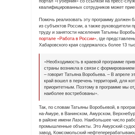
портал «Губерния» со ссылкой на пресс-служ
квалифицированных сотрудников может приеха
Помочь реализовать эту программу должен б
из субъектов России, а также руководители 
труду и занятости населения Татьяны Воробь
портале «Работа в России»
, где представлен
Хабаровского края содержалось более 13 тыс
«Необходимость в краевой программе прив
страны возникла в связи с формированием
– говорит Татьяна Воробьева. – В апреле э
край вошел в перечень территорий, для к
приоритетным. Поэтому в программе мы о
наиболее востребованы».
Так, по словам Татьяны Воробьевой, в прог
на-Амуре, в Ванинском, Амурском, Верхнебу
в районе имени Лазо. Наибольшее число рабо
промышленные объекты. Это Амурский судос
завод, Комсомольский нефтеперерабатывающ