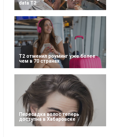
data T2
Т2 отменил роуминг уже более
чем в 70 странах
Пересадка волос теперь
доступна в Хабаровске