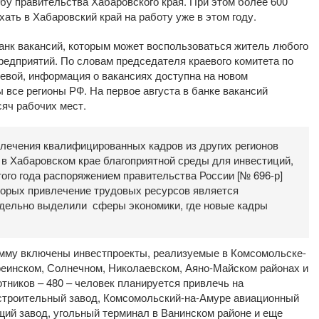
бу правительства Хабаровского края. При этом более 600
ть в Хабаровский край на работу уже в этом году.
анк вакансий, которым может воспользоваться житель любого
предприятий. По словам председателя краевого комитета по
евой, информация о вакансиях доступна на новом
ы все регионы РФ. На первое августа в банке вакансий
яч рабочих мест.
лечения квалифицированных кадров из других регионов
 в Хабаровском крае благоприятной среды для инвестиций,
того года распоряжением правительства России [№ 696-р]
оторых привлечение трудовых ресурсов является
тдельно выделили сферы экономики, где новые кадры
рамму включены инвестпроекты, реализуемые в Комсомольске-
реинском, Солнечном, Николаевском, Аяно-Майском районах и
тников – 480 – человек планируется привлечь на
троительный завод, Комсомольский-на-Амуре авиационный
ий завод, угольный терминал в Ванинском районе и еще