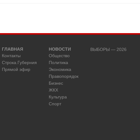
ГЛАВНАЯ
НОВОСТИ
ВЫБОРЫ — 2026
Контакты
Общество
Строка.Губерния
Политика
Прямой эфир
Экономика
Правопорядок
Бизнес
ЖКХ
Культура
Спорт