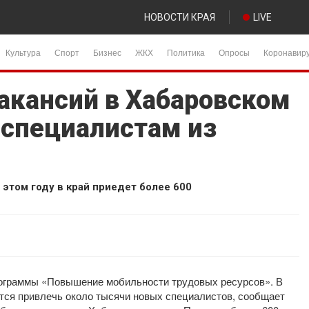
НОВОСТИ КРАЯ
LIVE
Культура
Спорт
Бизнес
ЖКХ
Политика
Опросы
Коронавир
вакансий в Хабаровском
 специалистам из
этом году в край приедет более 600
рограммы «Повышение мобильности трудовых ресурсов». В
ется привлечь около тысячи новых специалистов, сообщает