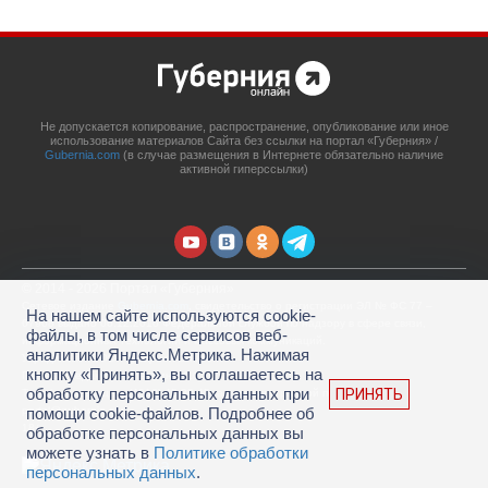
Не допускается копирование, распространение, опубликование или иное
использование материалов Сайта без ссылки на портал «Губерния» /
Gubernia.com
(в случае размещения в Интернете обязательно наличие
активной гиперссылки)
© 2014 - 2026 Портал «Губерния»
Сетевое издание
Gubernia.com
, свидетельство о регистрации ЭЛ № ФС 77 –
На нашем сайте используются cookie-
67908 выдано 06.12.2016 Федеральной службой по надзору в сфере связи,
файлы, в том числе сервисов веб-
информационных технологий и массовых коммуникаций.
аналитики Яндекс.Метрика. Нажимая
Учредитель: ООО «Губерния Он-лайн»
кнопку «Принять», вы соглашаетесь на
Главный редактор: Гатаулина А.С.
обработку персональных данных при
ПРИНЯТЬ
Телефон редакции: (4212) 45-88-45, адрес электронной почты:
portal@gubernia.com
помощи cookie-файлов. Подробнее об
18+
обработке персональных данных вы
можете узнать в
Политике обработки
персональных данных
.