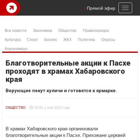
Toggl
Прямой эфир
naviga
Все новости
Экономика
Общество
Правопорядок
Культура
Спорт
Бизнес
ЖКХ
Политика
Опросы
Коронавирус
Благотворительные акции к Пасхе
проходят в храмах Хабаровского
края
Верующие пекут куличи и готовятся к ярмарке.
ОБЩЕСТВО
10:00, 1 мая 2021 года
В храмах Хабаровского края организовали
благотворительные акции к Пасхе. Прихожане церквей