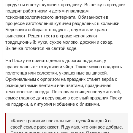
продукты и пекут куличи к празднику. Выпечку в праздник
подарят работникам и детям-инвалидам
психоневрологического интерната. Обязанности в
процессе изготовления куличей разделены: школьники
Березовки собирают продукты, служители храма
выпекают. Рецепт теста в храме используют
традиционный: мука, сухое молоко, дрожжи и сахар.
Выпечка готовится на святой воде.
На Пасху не принято делать дорогих подарков, у
православных это куличи и яйца. Также можно подарить
полотенца или салфетки, украшенные вышивкой.
Оригинальным сюрпризом на праздник станет верба с
разноцветными лентами или цветами, праздничная
тематическая посуда. По словам священнослужителей,
самое главное для верующих в светлый праздник Пасхи
не подарки, а литургия и общение с близкими.
«Какие традиции пасхальные – пускай каждый о
своей семье расскажет. Я думаю, что они все добрые.
После литургии иначе никак нельзя. Потому что