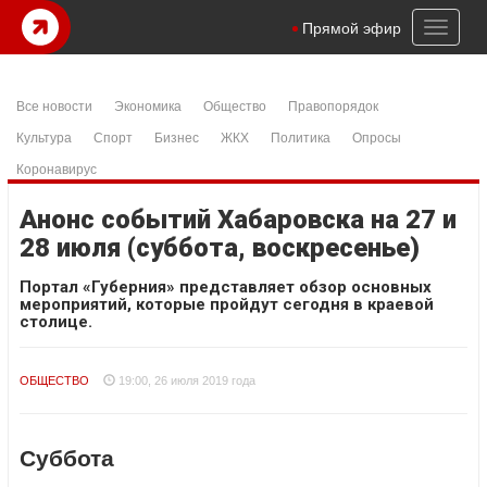
Toggl
Прямой эфир
naviga
Все новости
Экономика
Общество
Правопорядок
Культура
Спорт
Бизнес
ЖКХ
Политика
Опросы
Коронавирус
Анонс событий Хабаровска на 27 и
28 июля (суббота, воскресенье)
Портал «Губерния» представляет обзор основных
мероприятий, которые пройдут сегодня в краевой
столице.
ОБЩЕСТВО
19:00, 26 июля 2019 года
Суббота