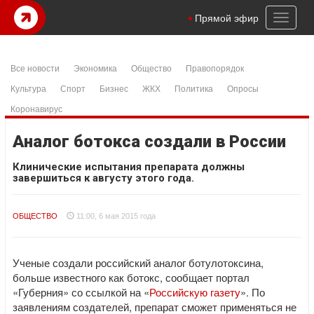
Toggl
Прямой эфир
naviga
Все новости
Экономика
Общество
Правопорядок
Культура
Спорт
Бизнес
ЖКХ
Политика
Опросы
Коронавирус
Аналог ботокса создали в России
Клинические испытания препарата должны
завершиться к августу этого года.
ОБЩЕСТВО
11:00, 6 мая 2015 года
Ученые создали российский аналог ботулотоксина,
больше известного как ботокс, сообщает портал
«Губерния» со ссылкой на «
Российскую газету
». По
заявлениям создателей, препарат сможет применяться не