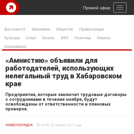
Toggl
Прямой эфир
naviga
Все новости
Экономика
Общество
Правопорядок
Культура
Спорт
Бизнес
ЖКХ
Политика
Опросы
Коронавирус
«Амнистию» объявили для
работодателей, использующих
нелегальный труд в Хабаровском
крае
Предприятия, которые заключат трудовые договоры
с сотрудниками в течение ноября, будут
освобождены от ответственности и плановых
проверок.
ПРАВОПОРЯДОК
18:49, 20 ноября 2015 года