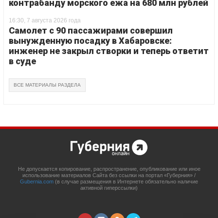
контрабанду морского ежа на 680 млн рублей
16:30, 7 августа 2026 года
Самолет с 90 пассажирами совершил
вынужденную посадку в Хабаровске:
инженер не закрыл створки и теперь ответит
в суде
ВСЕ МАТЕРИАЛЫ РАЗДЕЛА
Не допускается копирование, распространение, опубликование или иное
использование материалов Сайта без ссылки на портал «Губерния» /
Gubernia.com
(в случае размещения в Интернете обязательно наличие
активной гиперссылки)