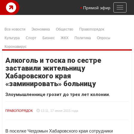
Toggl
Прямой эфир
naviga
Все новости
Экономика
Общество
Правопорядок
Культура
Спорт
Бизнес
ЖКХ
Политика
Опросы
Коронавирус
Алкоголь и тоска по сестре
заставили жительницу
Хабаровского края
«заминировать» больницу
Злоумышленнице грозит до трех лет колонии.
ПРАВОПОРЯДОК
13:11, 17 июня 2015 года
В поселке Чегдомын Хабаровского края сотрудники