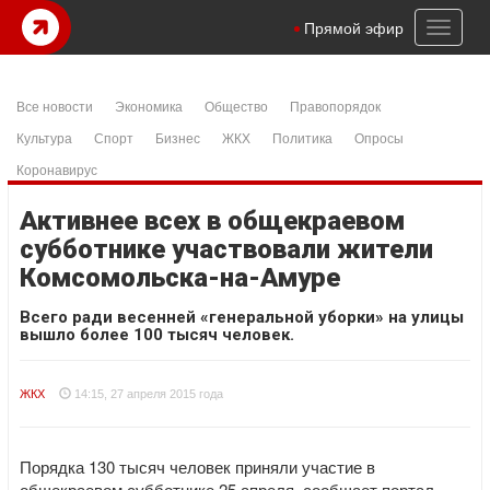
Toggl
Прямой эфир
naviga
Все новости
Экономика
Общество
Правопорядок
Культура
Спорт
Бизнес
ЖКХ
Политика
Опросы
Коронавирус
Активнее всех в общекраевом
субботнике участвовали жители
Комсомольска-на-Амуре
Всего ради весенней «генеральной уборки» на улицы
вышло более 100 тысяч человек.
ЖКХ
14:15, 27 апреля 2015 года
Порядка 130 тысяч человек приняли участие в
общекраевом субботнике 25 апреля, сообщает портал