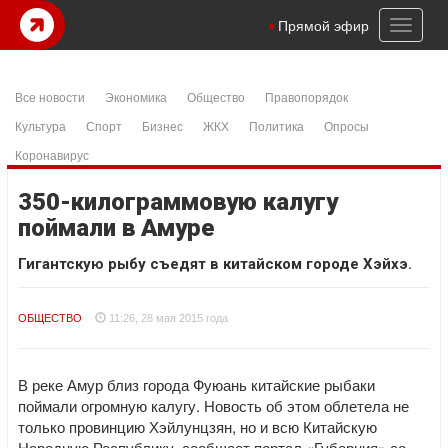
Toggl
Прямой эфир
naviga
Все новости
Экономика
Общество
Правопорядок
Культура
Спорт
Бизнес
ЖКХ
Политика
Опросы
Коронавирус
350-килограммовую калугу
поймали в Амуре
Гигантскую рыбу съедят в китайском городе Хэйхэ.
ОБЩЕСТВО
11:26, 28 мая 2015 года
В реке Амур близ города Фуюань китайские рыбаки
поймали огромную калугу. Новость об этом облетела не
только провинцию Хэйлунцзян, но и всю Китайскую
Народную Республику, сообщает портал «Губерния» со