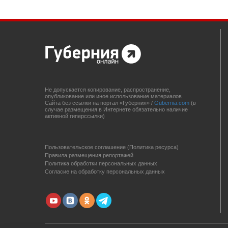
Не допускается копирование, распространение,
опубликование или иное использование материалов
Сайта без ссылки на портал «Губерния» /
Gubernia.com
(в
случае размещения в Интернете обязательно наличие
активной гиперссылки)
Пользовательское соглашение (Политика ресурса)
Правила размещения репортажей
Политика обработки персональных данных
Согласие на обработку персональных данных