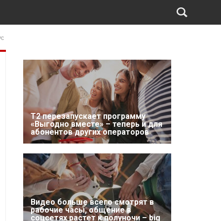
ус
Т2 перезапускает программу
«Выгодно вместе» – теперь и для
абонентов других операторов
Видео больше всего смотрят в
рабочие часы, общение в
соцсетях растет к полуночи – big