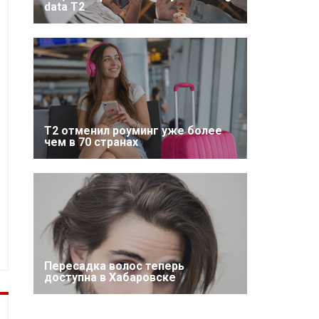
data T2
Т2 отменил роуминг уже более
чем в 70 странах
Пересадка волос теперь
доступна в Хабаровске