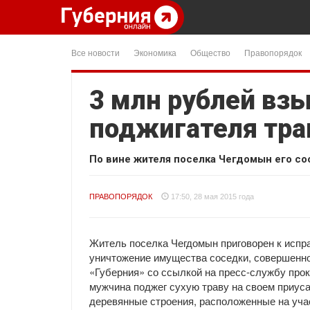
Все новости
Экономика
Общество
Правопорядок
3 млн рублей взы
поджигателя тра
По вине жителя поселка Чегдомын его с
ПРАВОПОРЯДОК
17:50, 28 мая 2015 года
Житель поселка Чегдомын приговорен к испр
уничтожение имущества соседки, совершенно
«Губерния» со ссылкой на пресс-службу прок
мужчина поджег сухую траву на своем приуса
деревянные строения, расположенные на уча