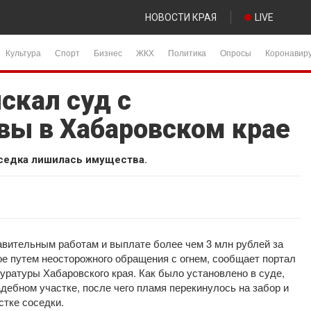
НОВОСТИ КРАЯ
LIVE
Культура
Спорт
Бизнес
ЖКХ
Политика
Опросы
Коронавир
скал суд с
вы в Хабаровском крае
оседка лишилась имущества.
авительным работам и выплате более чем 3 млн рублей за
е путем неосторожного обращения с огнем, сообщает портал
уратуры Хабаровского края. Как было установлено в суде,
дебном участке, после чего пламя перекинулось на забор и
стке соседки.