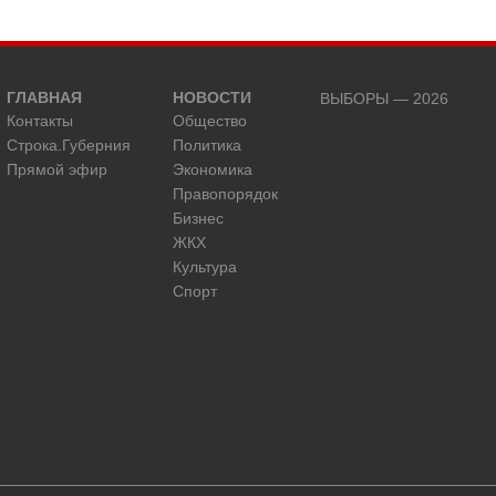
ГЛАВНАЯ
НОВОСТИ
ВЫБОРЫ — 2026
Контакты
Общество
Строка.Губерния
Политика
Прямой эфир
Экономика
Правопорядок
Бизнес
ЖКХ
Культура
Спорт