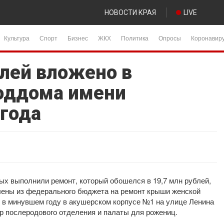
НОВОСТИ КРАЯ
LIVE
Культура
Спорт
Бизнес
ЖКХ
Политика
Опросы
Коронавир
блей вложено в
оддома имени
 года
ых выполнили ремонт, который обошелся в 19,7 млн рублей,
лены из федерального бюджета на ремонт крыши женской
, в минувшем году в акушерском корпусе №1 на улице Ленина
р послеродового отделения и палаты для рожениц.