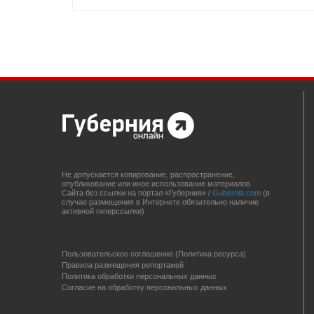
Не допускается копирование, распространение,
опубликование или иное использование материалов
Сайта без ссылки на портал «Губерния» /
Gubernia.com
(в
случае размещения в Интернете обязательно наличие
активной гиперссылки)
Пользовательское соглашение (Политика ресурса)
Правила размещения репортажей
Политика обработки персональных данных
Согласие на обработку персональных данных