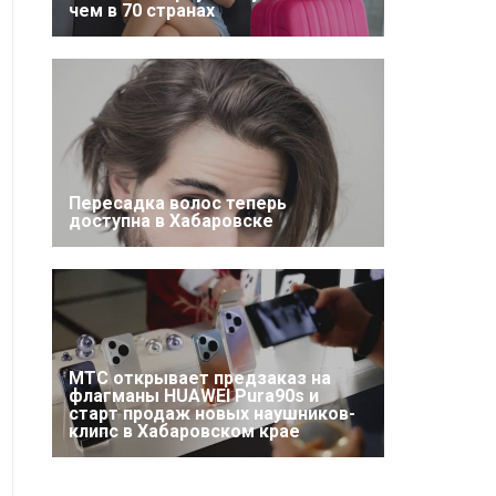
чем в 70 странах
Пересадка волос теперь
доступна в Хабаровске
МТС открывает предзаказ на
флагманы HUAWEI Pura90s и
старт продаж новых наушников-
клипс в Хабаровском крае