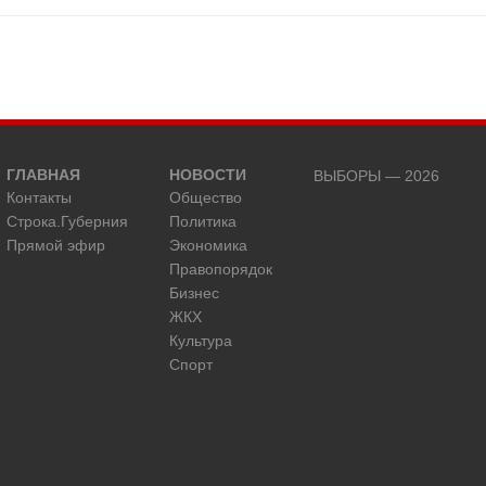
ГЛАВНАЯ
НОВОСТИ
ВЫБОРЫ — 2026
Контакты
Общество
Строка.Губерния
Политика
Прямой эфир
Экономика
Правопорядок
Бизнес
ЖКХ
Культура
Спорт