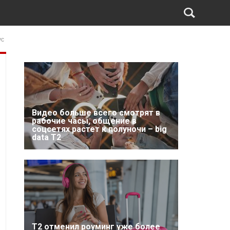
ус
Видео больше всего смотрят в
рабочие часы, общение в
соцсетях растет к полуночи – big
data T2
Т2 отменил роуминг уже более