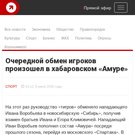
Toggl
Прямой эфир
naviga
Все новости
Экономика
Общество
Правопорядок
Культура
Спорт
Бизнес
ЖКХ
Политика
Опросы
Коронавирус
Очередной обмен игроков
произошел в хабаровском «Амуре»
СПОРТ
10:12, 8 июня 2026 года
На этот раз руководство «тигров» обменяло нападающего
Ивана Воробьева в новосибирскую «Сибирь», получив
взамен братьев Ивана и Егора Климовичей. Нападающий
Иван Воробьев пополнил состав «Амура» посреди
прошлого сезона, перейдя из московского «Спартака». В