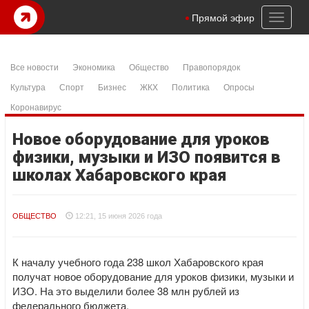
Toggl
Прямой эфир
naviga
Все новости
Экономика
Общество
Правопорядок
Культура
Спорт
Бизнес
ЖКХ
Политика
Опросы
Коронавирус
Новое оборудование для уроков
физики, музыки и ИЗО появится в
школах Хабаровского края
ОБЩЕСТВО
12:21, 15 июня 2026 года
К началу учебного года 238 школ Хабаровского края
получат новое оборудование для уроков физики, музыки и
ИЗО. На это выделили более 38 млн рублей из
федерального бюджета.