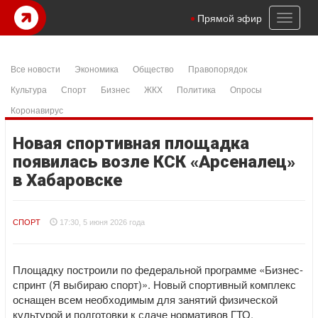
Toggl
Прямой эфир
naviga
Все новости
Экономика
Общество
Правопорядок
Культура
Спорт
Бизнес
ЖКХ
Политика
Опросы
Коронавирус
Новая спортивная площадка
появилась возле КСК «Арсеналец»
в Хабаровске
СПОРТ
17:30, 5 июня 2026 года
Площадку построили по федеральной программе «Бизнес-
спринт (Я выбираю спорт)». Новый спортивный комплекс
оснащен всем необходимым для занятий физической
культурой и подготовки к сдаче нормативов ГТО.