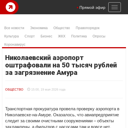
Toggl
Прямой эфир
naviga
Все новости
Экономика
Общество
Правопорядок
Культура
Спорт
Бизнес
ЖКХ
Политика
Опросы
Коронавирус
Николаевский аэропорт
оштрафовали на 50 тысяч рублей
за загрязнение Амура
ОБЩЕСТВО
15:00, 19 мая 2026 года
Транспортная прокуратура провела проверку аэропорта в
Николаевске-на-Амуре. Оказалось, что авиапредприятие
следит за своими очистными сооружениями – объекты
захламлены, а фильтров с насосами там и вовсе нет.