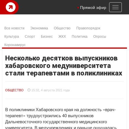
Toggl
Прямой эфир
naviga
Все новости
Экономика
Общество
Правопорядок
Культура
Спорт
Бизнес
ЖКХ
Политика
Опросы
Коронавирус
Несколько десятков выпускников
хабаровского медуниверситета
стали терапевтами в поликлиниках
ОБЩЕСТВО
15:32, 4 августа 2021 года
В поликлиники Хабаровского края на должность «врач-
терапевт» трудоустроились 40 выпускников
Дальневосточного государственного медицинского
университета. В медучреждениях и раньше ощущалась