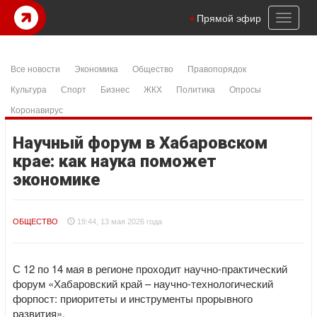
Toggl
Прямой эфир
naviga
Все новости
Экономика
Общество
Правопорядок
Культура
Спорт
Бизнес
ЖКХ
Политика
Опросы
Коронавирус
Научный форум в Хабаровском
крае: как наука поможет
экономике
ОБЩЕСТВО
19:44, 13 мая 2026 года
С 12 по 14 мая в регионе проходит научно-практический
форум «Хабаровский край – научно-технологический
форпост: приоритеты и инструменты прорывного
развития».