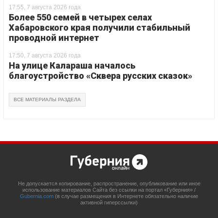
17:55, 7 августа 2026 года
Более 550 семей в четырех селах
Хабаровского края получили стабильный
проводной интернет
17:50, 7 августа 2026 года
На улице Калараша началось
благоустройство «Сквера русских сказок»
ВСЕ МАТЕРИАЛЫ РАЗДЕЛА
Не допускается копирование, распространение, опубликование или иное
использование материалов Сайта без ссылки на портал «Губерния» /
Gubernia.com
(в случае размещения в Интернете обязательно наличие
активной гиперссылки)