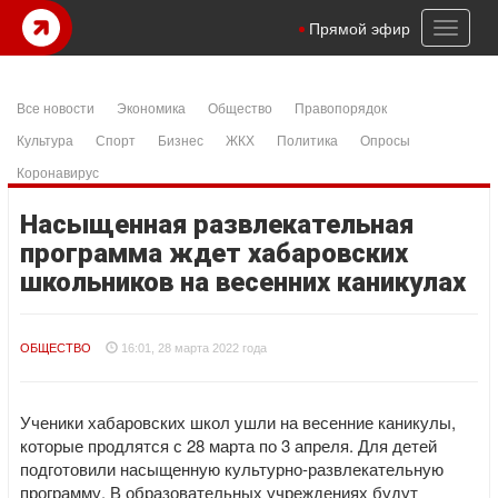
Toggl
Прямой эфир
naviga
Все новости
Экономика
Общество
Правопорядок
Культура
Спорт
Бизнес
ЖКХ
Политика
Опросы
Коронавирус
Насыщенная развлекательная
программа ждет хабаровских
школьников на весенних каникулах
ОБЩЕСТВО
16:01, 28 марта 2022 года
Ученики хабаровских школ ушли на весенние каникулы,
которые продлятся с 28 марта по 3 апреля. Для детей
подготовили насыщенную культурно-развлекательную
программу. В образовательных учреждениях будут