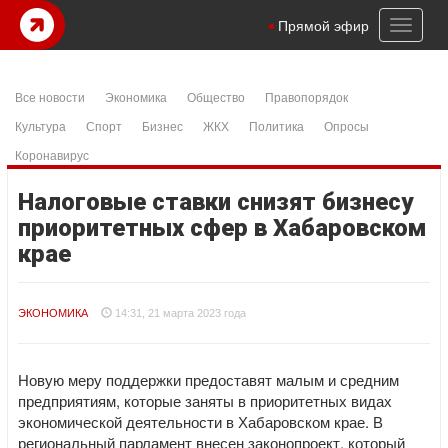
Toggl
Прямой эфир
naviga
Все новости
Экономика
Общество
Правопорядок
Культура
Спорт
Бизнес
ЖКХ
Политика
Опросы
Коронавирус
Налоговые ставки снизят бизнесу
приоритетных сфер в Хабаровском
крае
ЭКОНОМИКА
14:31, 21 марта 2023 года
Новую меру поддержки предоставят малым и средним
предприятиям, которые заняты в приоритетных видах
экономической деятельности в Хабаровском крае. В
региональный парламент внесен законопроект, который