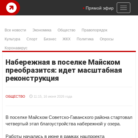
Toggl
Прямой эфир
naviga
Все новости
Экономика
Общество
Правопорядок
Культура
Спорт
Бизнес
ЖКХ
Политика
Опросы
Коронавирус
Набережная в поселке Майском
преобразится: идет масштабная
реконструкция
ОБЩЕСТВО
11:15, 16 июня 2026 года
В поселке Майском Советско‑Гаванского района стартовал
четвертый этап благоустройства набережной у озера.
Работы начались в июне в рамках нацпроекта