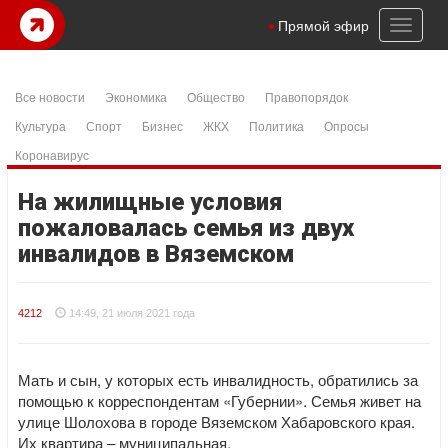
Toggl
Прямой эфир
naviga
Все новости
Экономика
Общество
Правопорядок
Культура
Спорт
Бизнес
ЖКХ
Политика
Опросы
Коронавирус
На жилищные условия
пожаловалась семья из двух
инвалидов в Вяземском
4212
14:49, 21 июля 2021 года
Мать и сын, у которых есть инвалидность, обратились за
помощью к корреспондентам «Губернии». Семья живет на
улице Шолохова в городе Вяземском Хабаровского края.
Их квартира – муниципальная.