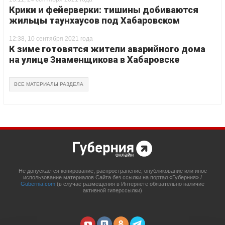
Крики и фейерверки: тишины добиваются
жильцы таунхаусов под Хабаровском
12:38, 10 сентября 2021 года
К зиме готовятся жители аварийного дома
на улице Знаменщикова в Хабаровске
ВСЕ МАТЕРИАЛЫ РАЗДЕЛА
Не допускается копирование, распространение, опубликование или иное
использование материалов Сайта без ссылки на портал «Губерния» /
Gubernia.com
(в случае размещения в Интернете обязательно наличие
активной гиперссылки)