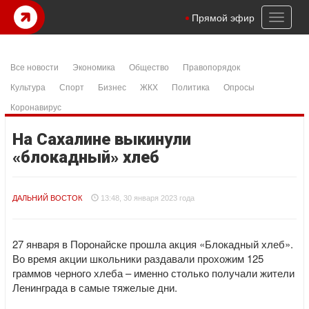
Toggl
Прямой эфир
naviga
Все новости
Экономика
Общество
Правопорядок
Культура
Спорт
Бизнес
ЖКХ
Политика
Опросы
Коронавирус
На Сахалине выкинули
«блокадный» хлеб
ДАЛЬНИЙ ВОСТОК
13:48, 30 января 2023 года
27 января в Поронайске прошла акция «Блокадный хлеб».
Во время акции школьники раздавали прохожим 125
граммов черного хлеба – именно столько получали жители
Ленинграда в самые тяжелые дни.