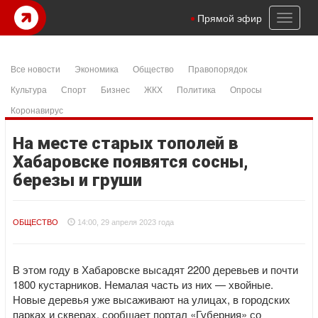
Toggl
Прямой эфир
naviga
Все новости
Экономика
Общество
Правопорядок
Культура
Спорт
Бизнес
ЖКХ
Политика
Опросы
Коронавирус
На месте старых тополей в
Хабаровске появятся сосны,
березы и груши
ОБЩЕСТВО
14:00, 29 апреля 2023 года
В этом году в Хабаровске высадят 2200 деревьев и почти
1800 кустарников. Немалая часть из них — хвойные.
Новые деревья уже высаживают на улицах, в городских
парках и скверах, сообщает портал «Губерния» со