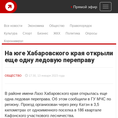
Toggl
Прямой эфир
naviga
Все новости
Экономика
Общество
Правопорядок
Культура
Спорт
Бизнес
ЖКХ
Политика
Опросы
Коронавирус
На юге Хабаровского края открыли
еще одну ледовую переправу
ОБЩЕСТВО
17:30, 13 января 2023 года
В районе имени Лазо Хабаровского края открылась еще
одна ледовая переправа. Об этом сообщили в ГУ МЧС по
региону. Проезд организован через реку Катэн в 3,5
километрах от одноименного поселка в 186 квартале
Кафэнского участкового лесничества.