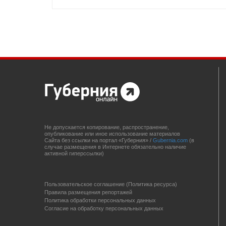
Не допускается копирование, распространение,
опубликование или иное использование материалов
Сайта без ссылки на портал «Губерния» /
Gubernia.com
(в
случае размещения в Интернете обязательно наличие
активной гиперссылки)
Пользовательское соглашение (Политика ресурса)
Правила размещения репортажей
Политика обработки персональных данных
Согласие на обработку персональных данных