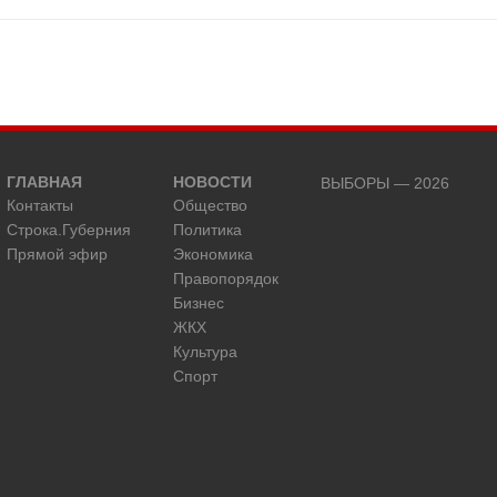
ГЛАВНАЯ
НОВОСТИ
ВЫБОРЫ — 2026
Контакты
Общество
Строка.Губерния
Политика
Прямой эфир
Экономика
Правопорядок
Бизнес
ЖКХ
Культура
Спорт