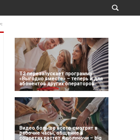
ус
Т2 перезапускает программу
«Выгодно вместе» – теперь и для
абонентов других операторов
Видео больше всего смотрят в
рабочие часы, общение в
соцсетях растет к полуночи – big