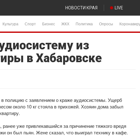
НОВОСТИ КРАЯ
LIVE
Культура
Спорт
Бизнес
ЖКХ
Политика
Опросы
Коронавир
удиосистему из
тиры в Хабаровске
 в полицию с заявлением о краже аудиосистемы. Ущерб
весом около 10 кг стояла в прихожей. Хозяин дома забыл
квартиру.
, ранее уже привлекавшийся за причинение тяжкого вредя
жи он был пьян. Жене сказал, что выиграл технику в кафе.