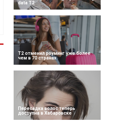
data T2
Т2 отменил роуминг уже более
чем в 70 странах
Пересадка волос теперь
доступна в Хабаровске