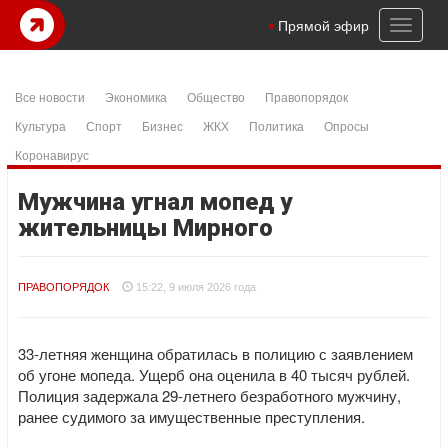
Toggl
Прямой эфир
naviga
Все новости
Экономика
Общество
Правопорядок
Культура
Спорт
Бизнес
ЖКХ
Политика
Опросы
Коронавирус
Мужчина угнал мопед у
жительницы Мирного
ПРАВОПОРЯДОК
15:22, 9 июля 2026 года
33-летняя женщина обратилась в полицию с заявлением
об угоне мопеда. Ущерб она оценила в 40 тысяч рублей.
Полиция задержала 29-летнего безработного мужчину,
ранее судимого за имущественные преступления.