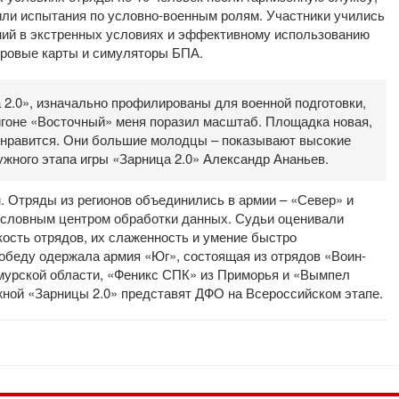
ли испытания по условно-военным ролям. Участники учились
ний в экстренных условиях и эффективному использованию
фровые карты и симуляторы БПА.
 2.0», изначально профилированы для военной подготовки,
гоне «Восточный» меня поразил масштаб. Площадка новая,
ь нравится. Они большие молодцы – показывают высокие
ужного этапа игры
«
Зарница 2.0» Александр Ананьев.
 Отряды из регионов объединились в армии – «Север» и
 условным центром обработки данных. Судьи оценивали
кость отрядов, их слаженность и умение быстро
обеду одержала армия «Юг», состоящая из отрядов «Воин-
мурской области, «Феникс СПК» из Приморья и «Вымпел
жной «Зарницы 2.0» представят ДФО на Всероссийском этапе.