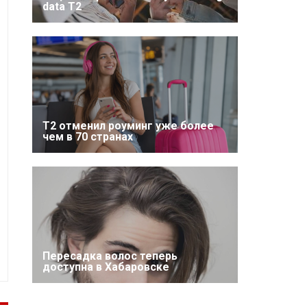
data T2
Т2 отменил роуминг уже более
чем в 70 странах
Пересадка волос теперь
доступна в Хабаровске