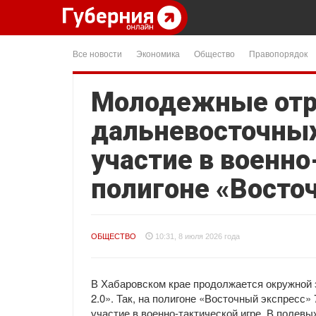
Все новости
Экономика
Общество
Правопорядок
Молодежные отр
дальневосточных
участие в военно
полигоне «Восто
ОБЩЕСТВО
10:31, 8 июля 2026 года
В Хабаровском крае продолжается окружной 
2.0». Так, на полигоне «Восточный экспресс»
участие в военно-тактической игре. В полев