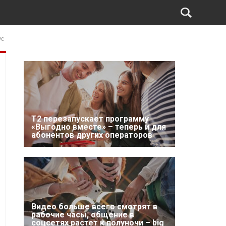
ус
Т2 перезапускает программу
«Выгодно вместе» – теперь и для
абонентов других операторов
Видео больше всего смотрят в
рабочие часы, общение в
соцсетях растет к полуночи – big