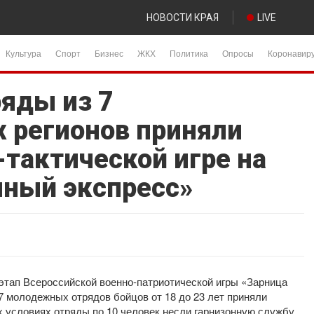
НОВОСТИ КРАЯ
LIVE
Культура
Спорт
Бизнес
ЖКХ
Политика
Опросы
Коронавир
яды из 7
 регионов приняли
-тактической игре на
чный экспресс»
этап Всероссийской военно-патриотической игры «Зарница
 7 молодежных отрядов бойцов от 18 до 23 лет приняли
ых условиях отряды по 10 человек несли гарнизонную службу,