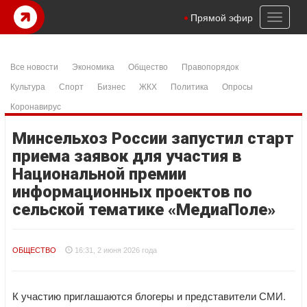
Toggl
Прямой эфир
naviga
Все новости
Экономика
Общество
Правопорядок
Культура
Спорт
Бизнес
ЖКХ
Политика
Опросы
Коронавирус
Минсельхоз России запустил старт
приема заявок для участия в
Национальной премии
информационных проектов по
сельской тематике «МедиаПоле»
ОБЩЕСТВО
16:31, 2 июня 2026 года
К участию приглашаются блогеры и представители СМИ.