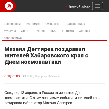
Toggl
Прямой эфир
naviga
Все новости
Экономика
Общество
Правопорядок
Культура
Спорт
Бизнес
ЖКХ
Политика
Опросы
Коронавирус
Михаил Дегтярев поздравил
жителей Хабаровского края с
Днем космонавтики
ОБЩЕСТВО
10:05, 12 апреля 2024 года
Сегодня, 12 апреля, в России отмечается День
космонавтики. С этим значимым событием жителей края
поздравил губернатор Михаил Дегтярев.