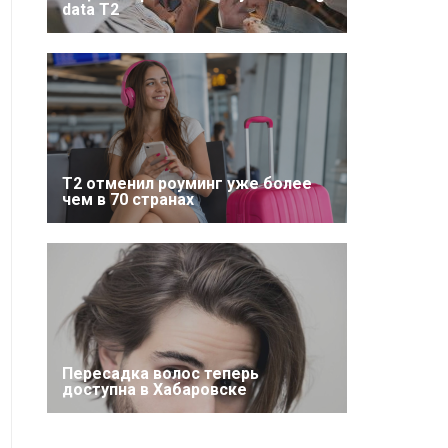
data T2
Т2 отменил роуминг уже более
чем в 70 странах
Пересадка волос теперь
доступна в Хабаровске