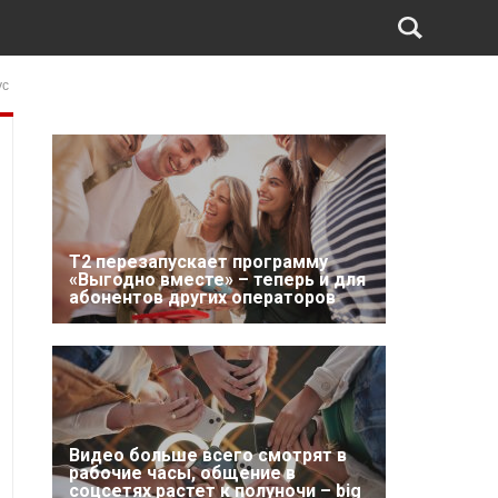
ус
Т2 перезапускает программу
«Выгодно вместе» – теперь и для
абонентов других операторов
Видео больше всего смотрят в
рабочие часы, общение в
соцсетях растет к полуночи – big