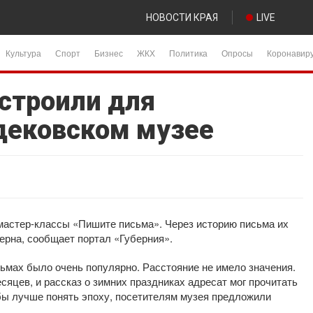
НОВОСТИ КРАЯ
LIVE
Культура
Спорт
Бизнес
ЖКХ
Политика
Опросы
Коронавир
строили для
одековском музее
мастер-классы «Пишите письма». Через историю письма их
ерна, сообщает портал «Губерния».
сьмах было очень популярно. Расстояние не имело значения.
сяцев, и рассказ о зимних праздниках адресат мог прочитать
обы лучше понять эпоху, посетителям музея предложили