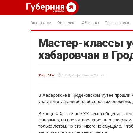
Все новости
Экономика
Общество
Правопорядок
Мастер-классы у
хабаровчан в Гр
КУЛЬТУРА
10:39, 28 февраля 2023 года
В Хабаровске в Гродековском музее прошли 
участники узнали об особенностях эпохи мод
В конце XIX – начале XX веков общение в пи
Например, на восток послание шло восемь ме
только летом, но это никого не смущало. Чт
написать письмо перьевой ручкой.