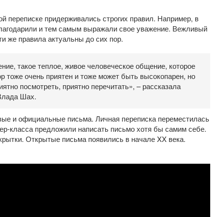
ной переписке придерживались строгих правил. Например, в
благодарили и тем самым выражали свое уважение. Вежливый
ти же правила актуальны до сих пор.
ние, такое теплое, живое человеческое общение, которое
ор тоже очень приятен и тоже может быть высокопарен, но
приятно посмотреть, приятно перечитать», – рассказала
Влада Шах.
вые и официальные письма. Личная переписка переместилась
тер-класса предложили написать письмо хотя бы самим себе.
крытки. Открытые письма появились в начале XX века.