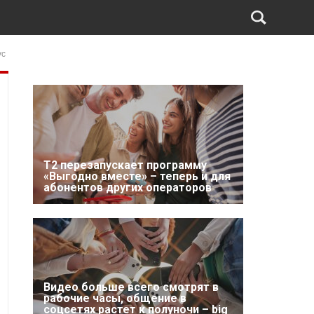
ус
Т2 перезапускает программу
«Выгодно вместе» – теперь и для
абонентов других операторов
Видео больше всего смотрят в
рабочие часы, общение в
соцсетях растет к полуночи – big