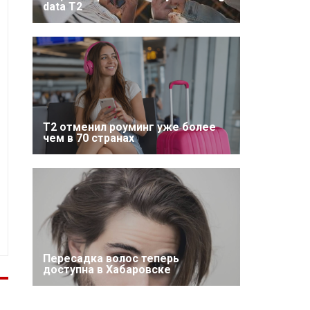
data T2
Т2 отменил роуминг уже более
чем в 70 странах
Пересадка волос теперь
доступна в Хабаровске