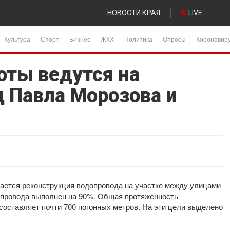
НОВОСТИ КРАЯ
LIVE
Культура
Спорт
Бизнес
ЖКХ
Политика
Опросы
Коронавир
ты ведутся на
ц Павла Морозова и
ается реконструкция водопровода на участке между улицами
опровода выполнен на 90%. Общая протяженность
составляет почти 700 погонных метров. На эти цели выделено