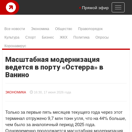
Toggl
Прямой эфир
naviga
Все новости
Экономика
Общество
Правопорядок
Культура
Спорт
Бизнес
ЖКХ
Политика
Опросы
Коронавирус
Масштабная модернизация
ведется в порту «Остерра» в
Ванино
ЭКОНОМИКА
16:30, 17 июня 2026 года
Только за первые пять месяцев текущего года через этот
терминал отгружено 9,7 млн тонн угля, что на 44% больше,
чем было за аналогичный период 2025 года.
Одновременно продолжается масштабная модернизация