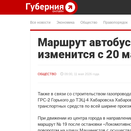
Все новости
Экономика
Общество
Правопорядок
Маршрут автобус
изменится с 20 м
ОБЩЕСТВО
09:00, 11 мая 2026 года
Также в связи со строительством газопровод
ГРС-2 Горького до ТЭЦ-4 Хабаровска Хабаров
транспортных средств по всей ширине проез
При движении из центра города в направлен
маршрут № 19 после остановки «Локомотивно
поворотом на улицу Машинистов с осуществ