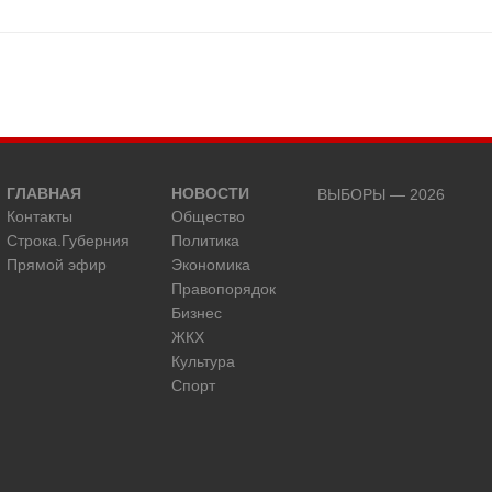
ГЛАВНАЯ
НОВОСТИ
ВЫБОРЫ — 2026
Контакты
Общество
Строка.Губерния
Политика
Прямой эфир
Экономика
Правопорядок
Бизнес
ЖКХ
Культура
Спорт