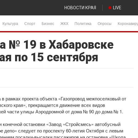
НОВОСТИ КРАЯ
LIVE
Культура
Спорт
Бизнес
ЖКХ
Политика
Опросы
Коронавир
а № 19 в Хабаровске
ая по 15 сентября
а в рамках проекта объекта «Газопровод межпоселковый от
ского края», прекращается движение всех видов
жей части улицы Аэродромной от дома № 90 до дома № 1.
ии конечной остановки «Завод «Стройсмесь» автобусный
е депо» следует по проспекту 60-летия Октября с левым
лением посадки-высадки пассажиров на остановке «Школа