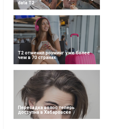
data T2
Т2 отменил роуминг уже более
чем в 70 странах
Пересадка волос теперь
доступна в Хабаровске