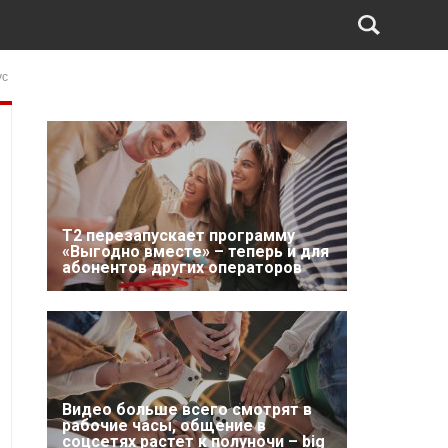
ус
Т2 перезапускает программу
«Выгодно вместе» – теперь и для
абонентов других операторов
Видео больше всего смотрят в
рабочие часы, общение в
соцсетях растет к полуночи – big