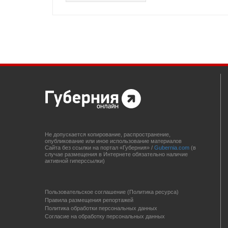
Не допускается копирование, распространение,
опубликование или иное использование материалов
Сайта без ссылки на портал «Губерния» /
Gubernia.com
(в
случае размещения в Интернете обязательно наличие
активной гиперссылки)
Пользовательское соглашение (Политика ресурса)
Правила размещения репортажей
Политика обработки персональных данных
Согласие на обработку персональных данных