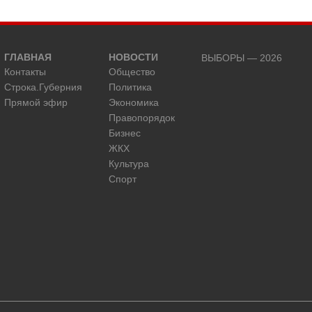
ГЛАВНАЯ
НОВОСТИ
ВЫБОРЫ — 2026
Контакты
Общество
Строка.Губерния
Политика
Прямой эфир
Экономика
Правопорядок
Бизнес
ЖКХ
Культура
Спорт