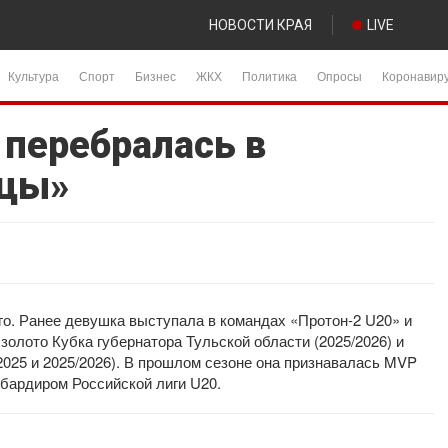
НОВОСТИ КРАЯ
LIVE
Культура
Спорт
Бизнес
ЖКХ
Политика
Опросы
Коронавир
 перебралась в
ицы»
ого. Ранее девушка выступала в командах «Протон-2 U20» и
золото Кубка губернатора Тульской области (2025/2026) и
025 и 2025/2026). В прошлом сезоне она признавалась MVP
бардиром Российской лиги U20.