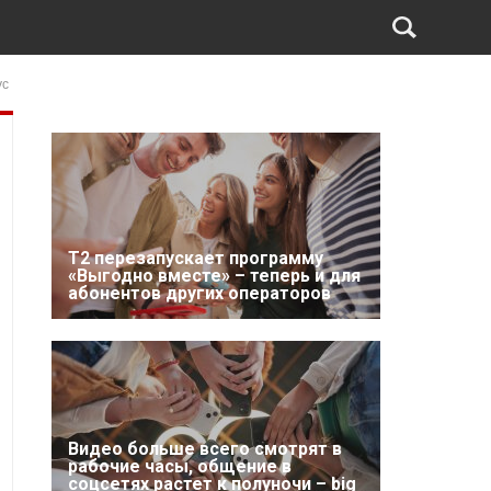
ус
Т2 перезапускает программу
«Выгодно вместе» – теперь и для
абонентов других операторов
Видео больше всего смотрят в
рабочие часы, общение в
соцсетях растет к полуночи – big