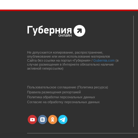
Не допускается копирование, распространение,
опубликование или иное использование материалов
Сайта без ссылки на портал «Губерния» /
Gubernia.com
(в
случае размещения в Интернете обязательно наличие
активной гиперссылки)
Пользовательское соглашение (Политика ресурса)
Правила размещения репортажей
Политика обработки персональных данных
Согласие на обработку персональных данных