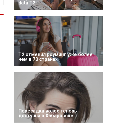
data T2
Т2 отменил роуминг уже более
чем в 70 странах
Пересадка волос теперь
доступна в Хабаровске