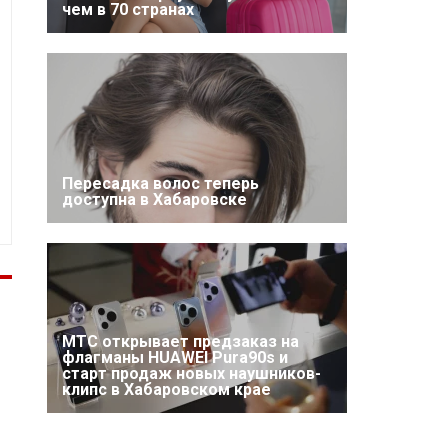
чем в 70 странах
Пересадка волос теперь
доступна в Хабаровске
МТС открывает предзаказ на
флагманы HUAWEI Pura90s и
старт продаж новых наушников-
клипс в Хабаровском крае