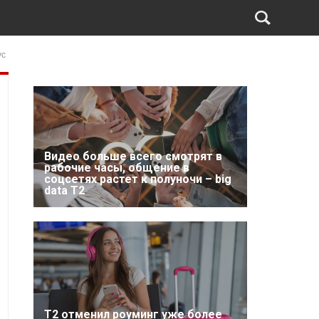
ус
Видео больше всего смотрят в
рабочие часы, общение в
соцсетях растет к полуночи – big
data T2
Т2 отменил роуминг уже более