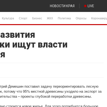
НОВОСТИ КРАЯ
LIVE
Культура
Спорт
Бизнес
ЖКХ
Политика
Опросы
Коронавир
развития
ки ищут власти
ая
митрий Демешин поставил задачу переориентировать лесную
, потому что 95% местной древесины уходило на экспорт за
вительства – проекты глубокой переработки древесины.
ивно строится новое жилье. Для этого потребуется большое