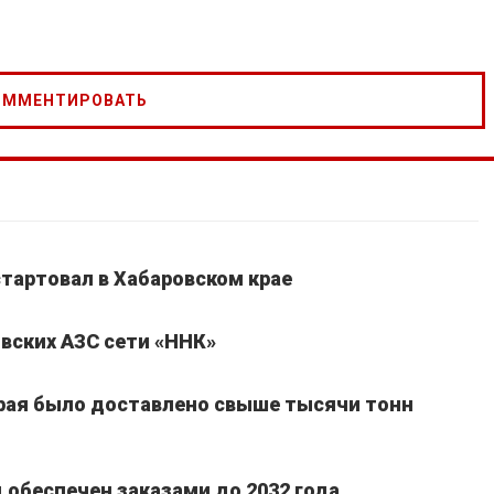
стартовал в Хабаровском крае
вских АЗС сети «ННК»
края было доставлено свыше тысячи тонн
обеспечен заказами до 2032 года