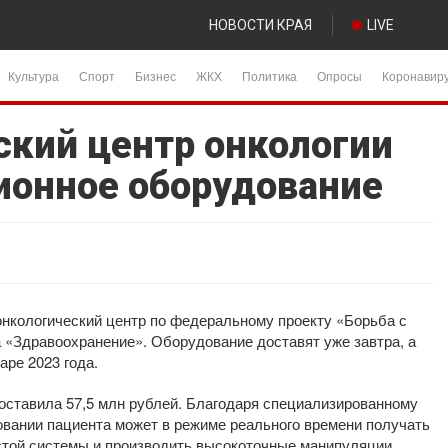
НОВОСТИ КРАЯ
LIVE
Культура
Спорт
Бизнес
ЖКХ
Политика
Опросы
Коронавир
ский центр онкологии
ионное оборудование
онкологический центр по федеральному проекту «Борьба с
 «Здравоохранение». Оборудование доставят уже завтра, а
аре 2023 года.
составила 57,5 млн рублей. Благодаря специализированному
вании пациента может в режиме реального времени получать
той системы и производить высокоточные манипуляции.