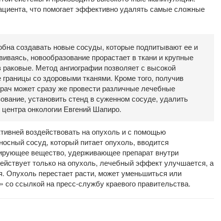
пациента, что помогает эффективно удалять самые сложные
собна создавать новые сосуды, которые подпитывают ее и
иваясь, новообразование прорастает в ткани и крупные
в раковые. Метод ангиографии позволяет с высокой
 границы со здоровыми тканями. Кроме того, получив
рач может сразу же провести различные лечебные
ование, установить стенд в суженном сосуде, удалить
о центра онкологии Евгений Шапиро.
тивней воздействовать на опухоль и с помощью
еносный сосуд, который питает опухоль, вводится
зирующее вещество, удерживающее препарат внутри
действует только на опухоль, лечебный эффект улучшается, а
я. Опухоль перестает расти, может уменьшиться или
» со ссылкой на пресс-службу краевого правительства.