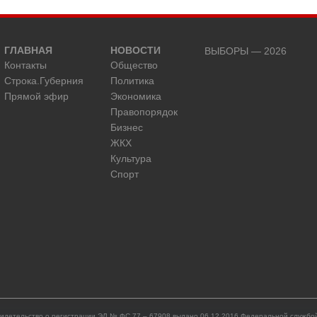
ГЛАВНАЯ
НОВОСТИ
ВЫБОРЫ — 2026
Контакты
Общество
Строка.Губерния
Политика
Прямой эфир
Экономика
Правопорядок
Бизнес
ЖКХ
Культура
Спорт
идетельство о регистрации ЭЛ № ФС 77 – 67908 выдано 06.12.2016 Федеральной службой