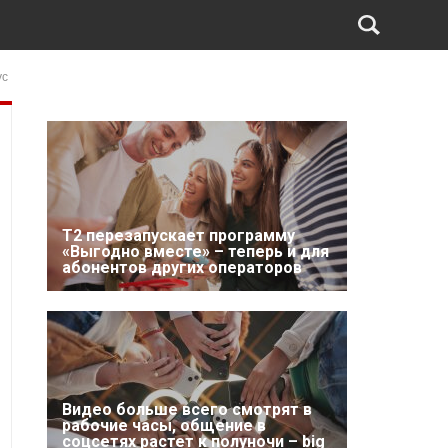
ус
Т2 перезапускает программу
«Выгодно вместе» – теперь и для
абонентов других операторов
Видео больше всего смотрят в
рабочие часы, общение в
соцсетях растет к полуночи – big