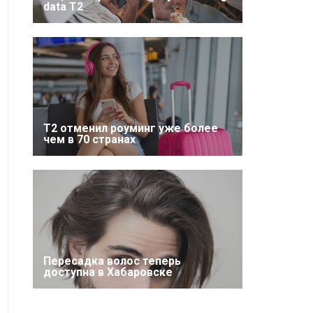
data T2
Т2 отменил роуминг уже более
чем в 70 странах
Пересадка волос теперь
доступна в Хабаровске