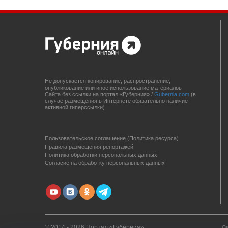
Не допускается копирование, распространение,
опубликование или иное использование материалов
Сайта без ссылки на портал «Губерния» /
Gubernia.com
(в
случае размещения в Интернете обязательно наличие
активной гиперссылки)
Пользовательское соглашение (Политика ресурса)
Правила размещения репортажей
Политика обработки персональных данных
Согласие на обработку персональных данных
© 2014 - 2026 Портал «Губерния»
Св