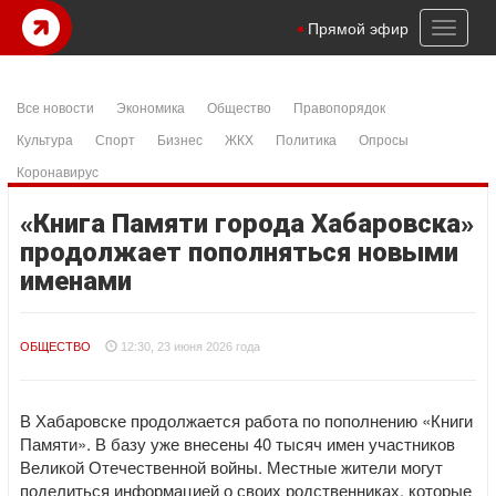
Toggl
Прямой эфир
naviga
Все новости
Экономика
Общество
Правопорядок
Культура
Спорт
Бизнес
ЖКХ
Политика
Опросы
Коронавирус
«Книга Памяти города Хабаровска»
продолжает пополняться новыми
именами
ОБЩЕСТВО
12:30, 23 июня 2026 года
В Хабаровске продолжается работа по пополнению «Книги
Памяти». В базу уже внесены 40 тысяч имен участников
Великой Отечественной войны. Местные жители могут
поделиться информацией о своих родственниках, которые