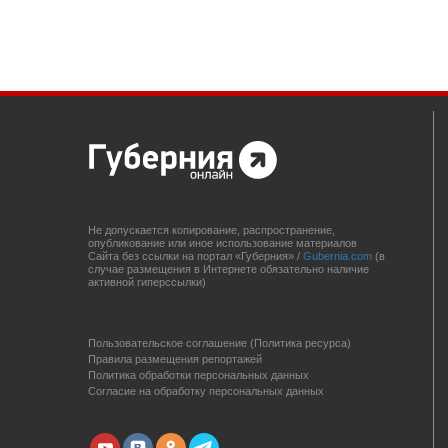
Не допускается копирование, распространение,
опубликование или иное использование материалов
Сайта без ссылки на портал «Губерния» /
Gubernia.com
(в
случае размещения в Интернете обязательно наличие
активной гиперссылки)
Пользовательское соглашение (Политика ресурса)
Правила размещения репортажей
Политика обработки персональных данных
Согласие на обработку персональных данных