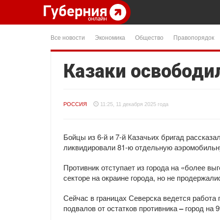
Все новости
Экономика
Общество
Правопорядок
Казаки освободи
РОССИЯ
11:25, 11 декабря 2025 года
Бойцы из 6-й и 7-й Казачьих бригад рассказа
ликвидировали 81-ю отдельную аэромобильн
Противник отступает из города на «более вы
секторе на окраине города, но не продержали
Сейчас в границах Северска ведется работа
подвалов от остатков противника
–
город на 