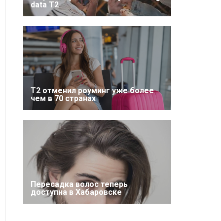
data T2
Т2 отменил роуминг уже более
чем в 70 странах
Пересадка волос теперь
доступна в Хабаровске