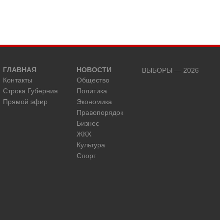
ГЛАВНАЯ
НОВОСТИ
ВЫБОРЫ — 2026
Контакты
Общество
Строка.Губерния
Политика
Прямой эфир
Экономика
Правопорядок
Бизнес
ЖКХ
Культура
Спорт