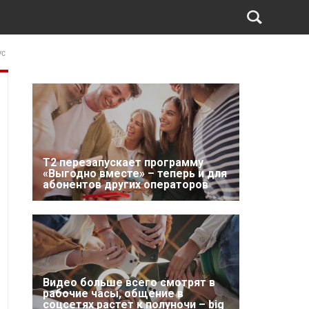
ус
Т2 перезапускает программу
«Выгодно вместе» – теперь и для
абонентов других операторов
Видео больше всего смотрят в
рабочие часы, общение в
соцсетях растет к полуночи – big