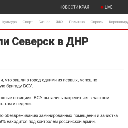
НОВОСТИ КРАЯ
LIVE
Культура
Спорт
Бизнес
ЖКХ
Политика
Опросы
Коронавир
ли Северск в ДНР
ли, что зашли в город одними из первых, успешно
ую бригаду ВСУ.
годные позиции». ВСУ пытались закрепиться в частном
сь там и недели.
 по обезвреживанию заминированных помещений и зачистка
99% находится под контролем российской армии.